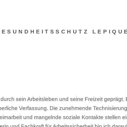
GESUNDHEITSSCHUTZ LEPIQU
rch sein Arbeitsleben und seine Freizeit geprägt. 
rliche Verfassung. Die zunehmende Technisierung un
imarbeit und mangelnde soziale Kontakte stellen ei
rin und Fachkraft für Arbeitssicherheit bin ich dara