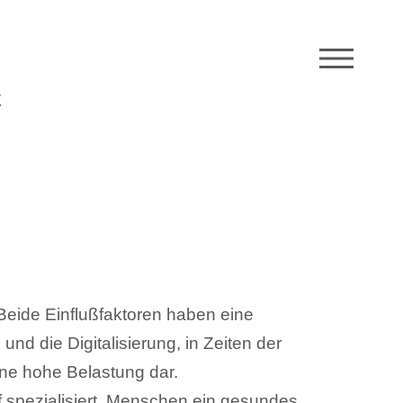
M
E
Beide Einflußfaktoren haben eine
d die Digitalisierung, in Zeiten der
ne hohe Belastung dar.
uf spezialisiert, Menschen ein gesundes